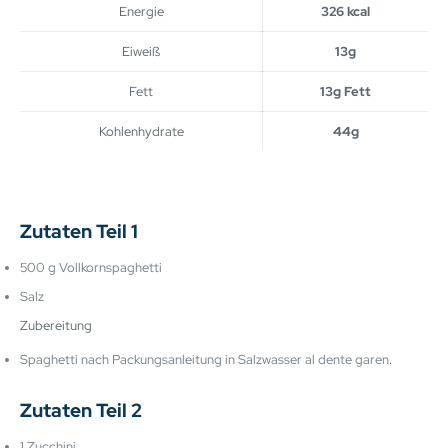
Energie
326 kcal
Eiweiß
13g
Fett
13g Fett
Kohlenhydrate
44g
Zutaten Teil 1
500 g Vollkornspaghetti
Salz
Zubereitung
Spaghetti nach Packungsanleitung in Salzwasser al dente garen.
Zutaten Teil 2
1 Zucchini