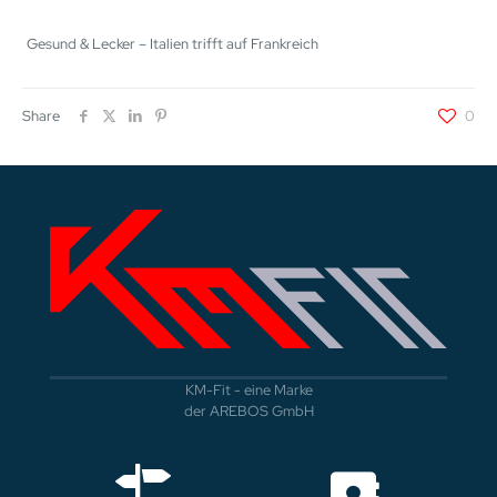
Gesund & Lecker – Italien trifft auf Frankreich
Share
0
KM-Fit - eine Marke
der AREBOS GmbH