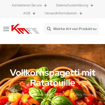
Kontaktieren Sie uns
Datenschutzerklärung
AGB
Versandinformationen
Vollkornspagetti mit
Ratatouille
gretamora
September 28, 2022
Blog
,
Rezepte
Vegetarisch