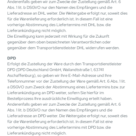
Anderenfalls geben wir zum Zwecke der Zustellung gemäß Art. 6
Abs. 1 lit. b DSGVO nur den Namen des Empfängers und die
Lieferadresse an DHL weiter. Die Weitergabe erfolgt nur, soweit dies
für die Warenlieferung erforderlich ist. In diesem Fall ist eine
vorherige Abstimmung des Liefertermins mit DHL bzw. die
Lieferankündigung nicht möglich.
Die Einwilligung kann jederzeit mit Wirkung für die Zukunft
gegenüber dem oben bezeichneten Verantwortlichen oder
gegenüber dem Transportdienstleister DHL widerrufen werden.
DPD
Erfolgt die Zustellung der Ware durch den Transportdienstleister
DPD (DPD Deutschland GmbH, Wailandtstraße 1, 63741
Aschaffenburg), so geben wir Ihre E-Mail-Adresse und Ihre
Telefonnummer vor der Zustellung der Ware gemäß Art. 6 Abs. 1 lit.
a DSGVO zum Zweck der Abstimmung eines Liefertermins bzw. zur
Lieferankündigung an DPD weiter, sofern Sie hierfür im
Bestellprozess Ihre ausdrückliche Einwilligung erteilt haben.
Anderenfalls geben wir zum Zwecke der Zustellung gemäß Art. 6
Abs. 1 lit. b DSGVO nur den Namen des Empfängers und die
Lieferadresse an DPD weiter. Die Weitergabe erfolgt nur, soweit dies
für die Warenlieferung erforderlich ist. In diesem Fall ist eine
vorherige Abstimmung des Liefertermins mit DPD bzw. die
Lieferankündigung nicht möglich.