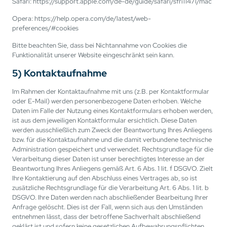
Safari: https://support.apple.com/de-de/guide/safari/sfri11471/mac
Opera: https://help.opera.com/de/latest/web-
preferences/#cookies
Bitte beachten Sie, dass bei Nichtannahme von Cookies die
Funktionalität unserer Website eingeschränkt sein kann.
5) Kontaktaufnahme
Im Rahmen der Kontaktaufnahme mit uns (z.B. per Kontaktformular
oder E-Mail) werden personenbezogene Daten erhoben. Welche
Daten im Falle der Nutzung eines Kontaktformulars erhoben werden,
ist aus dem jeweiligen Kontaktformular ersichtlich. Diese Daten
werden ausschließlich zum Zweck der Beantwortung Ihres Anliegens
bzw. für die Kontaktaufnahme und die damit verbundene technische
Administration gespeichert und verwendet. Rechtsgrundlage für die
Verarbeitung dieser Daten ist unser berechtigtes Interesse an der
Beantwortung Ihres Anliegens gemäß Art. 6 Abs. 1 lit. f DSGVO. Zielt
Ihre Kontaktierung auf den Abschluss eines Vertrages ab, so ist
zusätzliche Rechtsgrundlage für die Verarbeitung Art. 6 Abs. 1 lit. b
DSGVO. Ihre Daten werden nach abschließender Bearbeitung Ihrer
Anfrage gelöscht. Dies ist der Fall, wenn sich aus den Umständen
entnehmen lässt, dass der betroffene Sachverhalt abschließend
geklärt ist und sofern keine gesetzlichen Aufbewahrungspflichten