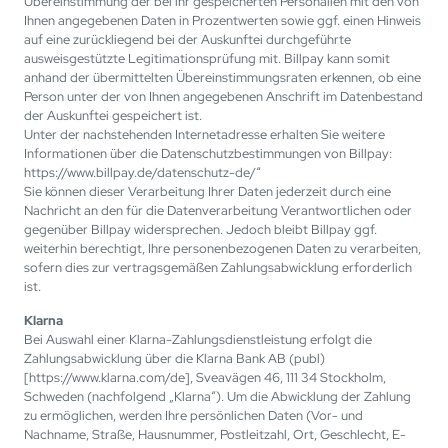
Übereinstimmung der bei ihr gespeicherten Personalien mit den von
Ihnen angegebenen Daten in Prozentwerten sowie ggf. einen Hinweis
auf eine zurückliegend bei der Auskunftei durchgeführte
ausweisgestützte Legitimationsprüfung mit. Billpay kann somit
anhand der übermittelten Übereinstimmungsraten erkennen, ob eine
Person unter der von Ihnen angegebenen Anschrift im Datenbestand
der Auskunftei gespeichert ist.
Unter der nachstehenden Internetadresse erhalten Sie weitere
Informationen über die Datenschutzbestimmungen von Billpay:
https://www.billpay.de/datenschutz-de/“
Sie können dieser Verarbeitung Ihrer Daten jederzeit durch eine
Nachricht an den für die Datenverarbeitung Verantwortlichen oder
gegenüber Billpay widersprechen. Jedoch bleibt Billpay ggf.
weiterhin berechtigt, Ihre personenbezogenen Daten zu verarbeiten,
sofern dies zur vertragsgemäßen Zahlungsabwicklung erforderlich
ist.
Klarna
Bei Auswahl einer Klarna-Zahlungsdienstleistung erfolgt die
Zahlungsabwicklung über die Klarna Bank AB (publ)
[https://www.klarna.com/de], Sveavägen 46, 111 34 Stockholm,
Schweden (nachfolgend „Klarna“). Um die Abwicklung der Zahlung
zu ermöglichen, werden Ihre persönlichen Daten (Vor- und
Nachname, Straße, Hausnummer, Postleitzahl, Ort, Geschlecht, E-