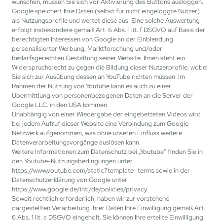
wünschen, müssen Sie sich vor Aktivierung des Buttons ausloggen.
Google speichert Ihre Daten (selbst für nicht eingeloggte Nutzer)
als Nutzungsprofile und wertet diese aus. Eine solche Auswertung
erfolgt insbesondere gemäß Art. 6 Abs. 1 lit. f DSGVO auf Basis der
berechtigten Interessen von Google an der Einblendung
personalisierter Werbung, Marktforschung und/oder
bedarfsgerechten Gestaltung seiner Website. Ihnen steht ein
Widerspruchsrecht zu gegen die Bildung dieser Nutzerprofile, wobei
Sie sich zur Ausübung dessen an YouTube richten müssen. Im
Rahmen der Nutzung von Youtube kann es auch zu einer
Übermittlung von personenbezogenen Daten an die Server der
Google LLC. in den USA kommen.
Unabhängig von einer Wiedergabe der eingebetteten Videos wird
bei jedem Aufruf dieser Website eine Verbindung zum Google-
Netzwerk aufgenommen, was ohne unseren Einfluss weitere
Datenverarbeitungsvorgänge auslösen kann.
Weitere Informationen zum Datenschutz bei „Youtube“ finden Sie in
den Youtube-Nutzungsbedingungen unter
https://www.youtube.com/static?template=terms sowie in der
Datenschutzerklärung von Google unter
https://www.google.de/intl/de/policies/privacy.
Soweit rechtlich erforderlich, haben wir zur vorstehend
dargestellten Verarbeitung Ihrer Daten Ihre Einwilligung gemäß Art.
6 Abs. 1 lit. a DSGVO eingeholt. Sie können Ihre erteilte Einwilligung