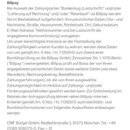
Billpay
Bei Auswahl der Zahlungsarten “Bankeinzug (Lastschrift)” und/oder
“Lieferung auf Rechnung” und/ oder “Ratenkauf” via Billpay werden
Sie im Bestellablauf aufgefordert, Ihre persönlichen Daten (Vor- und
Nachname, Straße, Hausnummer, Postleitzahl, Ort, Geburtsdatum,
E-Mail-Adresse, Telefonnummer und bei Lastschrift die
angegebene Kontoverbindung) anzugeben.
Um unser berechtigtes Interesse an der Feststellung der
Zahlungsfähigkeit unserer Kunden zu wahren, werden diese Daten
von uns gemäß Art. 6 Abs. 1 lit. f DSGVO zum Zweck einer
Bonitätsprüfung an die Billpay GmbH, Zinnowitzer Str. 1, 10115 Berlin
(“Billpay”) weitergeleitet. Billpay prüft auf Basis der von Ihnen
angegebenen persönlichen Daten sowie weiterer Daten (wie etwa
Warenkorb, Rechnungsbetrag, Bestellhistorie,
Zahlungserfahrungen), ob die von Ihnen ausgewählte
Zahlungsmöglichkeit im Hinblick auf Zahlungs- und/oder
Forderungsausfallrisiken gewährt werden kann. Zur Entscheidung im
Rahmen der Antragsprüfung können neben Billpay-internen
Kriterien gemäß Art. 6 Abs. 1 lit. f DSGVO auch Identitäts- und
Bonitätsinformationen von folgenden Auskunfteien einbezogen
werden:
CRIF Bürgel GmbH, Radlkoferstraße 2, 81373 München, Tel.: +49
(0)89 508073-0, Fax: – 31