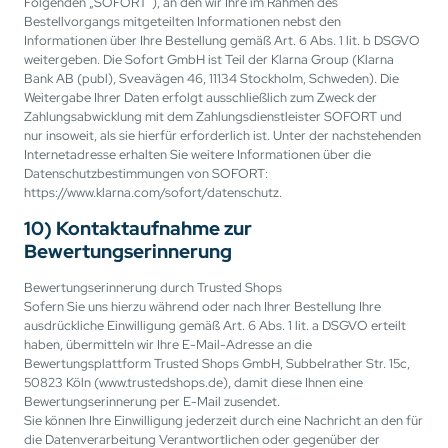
Folgenden „SOFORT“), an den wir Ihre im Rahmen des
Bestellvorgangs mitgeteilten Informationen nebst den
Informationen über Ihre Bestellung gemäß Art. 6 Abs. 1 lit. b DSGVO
weitergeben. Die Sofort GmbH ist Teil der Klarna Group (Klarna
Bank AB (publ), Sveavägen 46, 11134 Stockholm, Schweden). Die
Weitergabe Ihrer Daten erfolgt ausschließlich zum Zweck der
Zahlungsabwicklung mit dem Zahlungsdienstleister SOFORT und
nur insoweit, als sie hierfür erforderlich ist. Unter der nachstehenden
Internetadresse erhalten Sie weitere Informationen über die
Datenschutzbestimmungen von SOFORT:
https://www.klarna.com/sofort/datenschutz.
10) Kontaktaufnahme zur
Bewertungserinnerung
Bewertungserinnerung durch Trusted Shops
Sofern Sie uns hierzu während oder nach Ihrer Bestellung Ihre
ausdrückliche Einwilligung gemäß Art. 6 Abs. 1 lit. a DSGVO erteilt
haben, übermitteln wir Ihre E-Mail-Adresse an die
Bewertungsplattform Trusted Shops GmbH, Subbelrather Str. 15c,
50823 Köln (www.trustedshops.de), damit diese Ihnen eine
Bewertungserinnerung per E-Mail zusendet.
Sie können Ihre Einwilligung jederzeit durch eine Nachricht an den für
die Datenverarbeitung Verantwortlichen oder gegenüber der