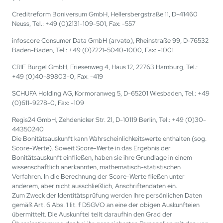
Creditreform Boniversum GmbH, Hellersbergstraße 11, D-41460
Neuss, Tel.: +49 (0)2131-109-501, Fax: -557
infoscore Consumer Data GmbH (arvato), Rheinstraße 99, D-76532
Baden-Baden, Tel.: +49 (0)7221-5040-1000, Fax: -1001
CRIF Bürgel GmbH, Friesenweg 4, Haus 12, 22763 Hamburg, Tel.:
+49 (0)40-89803-0, Fax: -419
SCHUFA Holding AG, Kormoranweg 5, D-65201 Wiesbaden, Tel.: +49
(0)611-9278-0, Fax: -109
Regis24 GmbH, Zehdenicker Str. 21, D-10119 Berlin, Tel.: +49 (0)30-
44350240
Die Bonitätsauskunft kann Wahrscheinlichkeitswerte enthalten (sog.
Score-Werte). Soweit Score-Werte in das Ergebnis der
Bonitätsauskunft einfließen, haben sie ihre Grundlage in einem
wissenschaftlich anerkannten, mathematisch-statistischen
Verfahren. In die Berechnung der Score-Werte fließen unter
anderem, aber nicht ausschließlich, Anschriftendaten ein.
Zum Zweck der Identitätsprüfung werden Ihre persönlichen Daten
gemäß Art. 6 Abs. 1 lit. f DSGVO an eine der obigen Auskunfteien
übermittelt. Die Auskunftei teilt daraufhin den Grad der