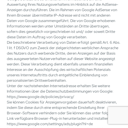
Auswertung Ihres Nutzungsverhaltens im Hinblick auf die AdSense-
Anzeigen durchzuführen. Die im Rahmen von Google AdSense von
Ihrem Browser übermittelte IP-Adresse wird nicht mit anderen
Daten von Google zusammengeführt. Die von Google erhobenen
Informationen werden unter Umständen an Dritte übertragen,
sofern dies gesetzlich vorgeschrieben ist und/ oder soweit Dritte
diese Daten im Auftrag von Google verarbeiten.
Die beschriebene Verarbeitung von Daten erfolgt gemäß Art. 6 Abs.
1 lit. f DSGVO zum Zweck der zielgerichteten werblichen Ansprache
des Nutzers durch werbende Dritte, deren Anzeigen auf der Basis
des ausgewerteten Nutzerverhalten auf dieser Website angezeigt
werden. Diese Verarbeitung dient ebenfalls unserem finanziellen
Interesse an der Ausschöpfung des wirtschaftlichen Potenzials
unseres Internetauftritts durch entgeltliche Einblendung von
personalisierten Drittwerbeinhalten.
Unter der nachstehenden Internetadresse erhalten Sie weitere
Informationen über die Datenschutzbestimmungen von Google:
https://www.google.de/policies/privacy/
Sie können Cookies für Anzeigenvorgaben dauerhaft deaktivieren,
indem Sie diese durch eine entsprechende Einstellung Ihrer
Browser-Software verhindern oder Sie können das unter folgendem
Link verfügbare Browser-Plug-in herunterladen und installieren:
https://www.google.com/settings/ads/plugin?hl=de