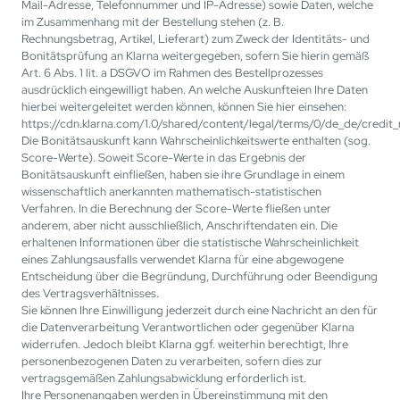
Mail-Adresse, Telefonnummer und IP-Adresse) sowie Daten, welche
im Zusammenhang mit der Bestellung stehen (z. B.
Rechnungsbetrag, Artikel, Lieferart) zum Zweck der Identitäts- und
Bonitätsprüfung an Klarna weitergegeben, sofern Sie hierin gemäß
Art. 6 Abs. 1 lit. a DSGVO im Rahmen des Bestellprozesses
ausdrücklich eingewilligt haben. An welche Auskunfteien Ihre Daten
hierbei weitergeleitet werden können, können Sie hier einsehen:
https://cdn.klarna.com/1.0/shared/content/legal/terms/0/de_de/credit_
Die Bonitätsauskunft kann Wahrscheinlichkeitswerte enthalten (sog.
Score-Werte). Soweit Score-Werte in das Ergebnis der
Bonitätsauskunft einfließen, haben sie ihre Grundlage in einem
wissenschaftlich anerkannten mathematisch-statistischen
Verfahren. In die Berechnung der Score-Werte fließen unter
anderem, aber nicht ausschließlich, Anschriftendaten ein. Die
erhaltenen Informationen über die statistische Wahrscheinlichkeit
eines Zahlungsausfalls verwendet Klarna für eine abgewogene
Entscheidung über die Begründung, Durchführung oder Beendigung
des Vertragsverhältnisses.
Sie können Ihre Einwilligung jederzeit durch eine Nachricht an den für
die Datenverarbeitung Verantwortlichen oder gegenüber Klarna
widerrufen. Jedoch bleibt Klarna ggf. weiterhin berechtigt, Ihre
personenbezogenen Daten zu verarbeiten, sofern dies zur
vertragsgemäßen Zahlungsabwicklung erforderlich ist.
Ihre Personenangaben werden in Übereinstimmung mit den