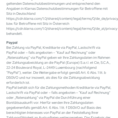
geltenden Datenschutzbestimmungen und entsprechend den
Angaben in Klarnas Datenschutzbestimmungen für Betroffene mit
Sitz in Deutschland
https://cdn.klarna.com/1.0/shared/content/legal/terms/0/de_de/privac
bzw. für Betroffene mit Sitz in Österreich
https://cdn.klarna.com/1.0/shared/content/legal/terms/0/de_at/privacy
behandelt.
Paypal
Bei Zahlung via PayPal, Kreditkarte via PayPal, Lastschrift via
PayPal oder – falls angeboten – “Kauf auf Rechnung” oder
„Ratenzahlung“ via PayPal geben wir Ihre Zahlungsdaten im Rahmen
der Zahlungsabwicklung an die PayPal (Europe) S.a.r.l. et Cie, S.C.A.,
22-24 Boulevard Royal, L-2449 Luxembourg (nachfolgend
“PayPal”), weiter. Die Weitergabe erfolgt gemäß Art. 6 Abs. 1 lit. b
DSGVO und nur insoweit, als dies für die Zahlungsabwicklung
erforderlich ist.
PayPal behält sich für die Zahlungsmethoden Kreditkarte via PayPal,
Lastschrift via PayPal oder – falls angeboten – “Kauf auf Rechnung”
oder „Ratenzahlung“ via PayPal die Durchführung einer
Bonitätsauskunft vor. Hierfür werden Ihre Zahlungsdaten
gegebenenfalls gemäß Art. 6 Abs. 1 lit. f DSGVO auf Basis des
berechtigten Interesses von PayPal an der Feststellung Ihrer
Zahlungsfähigkeit an Auskunfteien weitergegeben. Das Ergebnis der