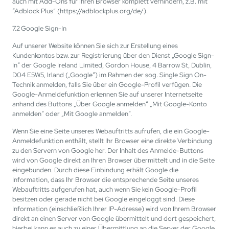
auch mit Add-Ons für Ihren Browser komplett verhindern, z.B. mit
“Adblock Plus” (https://adblockplus.org/de/).
7.2 Google Sign-In
Auf unserer Website können Sie sich zur Erstellung eines
Kundenkontos bzw. zur Registrierung über den Dienst „Google Sign-
In“ der Google Ireland Limited, Gordon House, 4 Barrow St, Dublin,
D04 E5W5, Irland („Google“) im Rahmen der sog. Single Sign On-
Technik anmelden, falls Sie über ein Google-Profil verfügen. Die
Google-Anmeldefunktion erkennen Sie auf unserer Internetseite
anhand des Buttons „Über Google anmelden“ „Mit Google-Konto
anmelden“ oder „Mit Google anmelden“.
Wenn Sie eine Seite unseres Webauftritts aufrufen, die ein Google-
Anmeldefunktion enthält, stellt Ihr Browser eine direkte Verbindung
zu den Servern von Google her. Der Inhalt des Anmelde-Buttons
wird von Google direkt an Ihren Browser übermittelt und in die Seite
eingebunden. Durch diese Einbindung erhält Google die
Information, dass Ihr Browser die entsprechende Seite unseres
Webauftritts aufgerufen hat, auch wenn Sie kein Google-Profil
besitzen oder gerade nicht bei Google eingeloggt sind. Diese
Information (einschließlich Ihrer IP-Adresse) wird von Ihrem Browser
direkt an einen Server von Google übermittelt und dort gespeichert,
hierbei kann es auch zu einer Übermittlung an die Server der Google