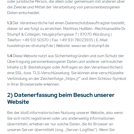
oder juristische Person, die allein oder gemeinsam mit anderen über
die Zwecke und Mittel der Verarbeitung von personenbezogenen
Daten entscheidet.
1.3
Der Verantwortliche hat einen Datenschutzbeauftragten bestellt,
dieser ist wie folgt zu erreichen: Matthias Hußlein -Rechtsanwälte Dr.
Stumpf & Collegen, Haugerpfarrgasse 7 | 97070 Würzburg |
Telefon: +49 931 50570 | Fax: +49 931 78023935 | E-Mail:
husslein@rae-drstumpf.de | Website: www.rae-drstumpf.de
1.4
Diese Website nutzt aus Sicherheitsgründen und zum Schutz der
Übertragung personenbezogener Daten und anderer vertraulicher
Inhalte (z.B. Bestellungen oder Anfragen an den Verantwortlichen)
eine SSL-bzw. TLS-Verschlüsselung. Sie können eine verschlüsselte
Verbindung an der Zeichenfolge „https://“ und dem Schloss-Symbol
in Ihrer Browserzeile erkennen.
2) Datenerfassung beim Besuch unserer
Website
Bei der bloß informatorischen Nutzung unserer Website, also wenn
Sie sich nicht registrieren oder uns anderweitig Informationen
übermitteln, erheben wir nur solche Daten, die Ihr Browser an
unseren Server übermittelt (sog. „Server-Logfiles“). Wenn Sie