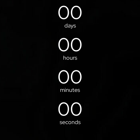
00
days
00
hours
00
minutes
00
seconds